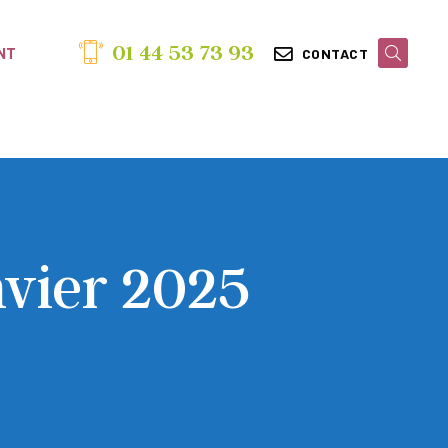
01 44 53 73 93
NT
CONTACT
nvier 2025