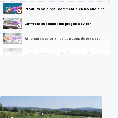
Produits solaires : comment bien les choisir ?
Coffrets cadeaux : les pièges à éviter
Affichage des prix : ce que vous devez savoir
Louer son matériel plutôt que l'acheter, une bonne id
Louer une voiture en toute tranquillité
Qu'est-ce que le label national antigaspillage aliment
Louer un vélo électrique en toute tranquillité
Comment éviter une arnaque au faux conseiller banca