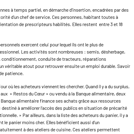
onnes à temps partiel, en démarche d’insertion, encadrées par des
torité d’un chef de service. Ces personnes, habitant toutes à
ientation de prescripteurs habilités. Elles restent entre 3 et 18
ersonnels exercent celui pour lequel ils ont le plus de
fessionnel. Les activités sont nombreuses : semis, désherbage,
s, conditionnement, conduite de tracteurs, réparations
 véritable atout pour retrouver ensuite un emploi durable. Savoir
de patience.
jour où les acheteurs viennent les chercher. Quand il y a du surplus,
é aux » Restos du Cœur » ou vendu à la Banque alimentaire, deux
a Banque alimentaire finance ses achats grâce aux ressources
« destiné à améliorer l’accès des publics en situation de précarité
nnelle. » Par ailleurs, dans la liste des acheteurs du panier, il y a
nt le panier moins cher. Elles bénéficient aussi d’un
tuitement à des ateliers de cuisine. Ces ateliers permettent