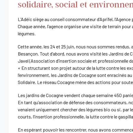
solidaire, social et environn
L’Adéic siège au conseil consommateur d’Aprifel, l’Agence po
Chaque année, l’agence organise une visite de terrain pour al
légumes.
Cette année, les 24 et 25 juin, nous nous sommes rendus,
Besançon. Tout d’abord, nous avons visité les Jardins de 
Javel (
Association d’insertion sociale et professionnelle d
« En structurant son projet autour de la lutte contre les e
l’environnement, les Jardins de Cocagne sont enracinés a
Solidaire. Le réseau Cocagne mène des actions pour soute
Les jardins de Cocagne vendent chaque semaine 450 panier
En tant qu’association de défense des consommateurs, nou
venaient uniquement chercher des légumes bio ou si, par leur
courts, l’insertion professionnelle, la lutte contre le gaspill
En espérant pouvoir les rencontrer, nous avons commencé l