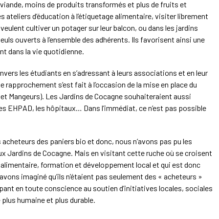
viande, moins de produits transformés et plus de fruits et
ateliers d’éducation à l’étiquetage alimentaire, visiter librement
 veulent cultiver un potager sur leur balcon, ou dans les jardins
seuls ouverts à l’ensemble des adhérents. Ils favorisent ainsi une
nt dans la vie quotidienne.
ers les étudiants en s’adressant à leurs associations et en leur
e rapprochement s’est fait à l’occasion de la mise en place du
s et Mangeurs
). Les Jardins de Cocagne souhaiteraient aussi
 les EHPAD, les hôpitaux… Dans l’immédiat, ce n’est pas possible
es acheteurs des paniers bio et donc, nous n’avons pas pu les
ux Jardins de Cocagne. Mais en visitant cette ruche où se croisent
té alimentaire, formation et développement local et qui est donc
 avons imaginé qu’ils n’étaient pas seulement des « acheteurs »
t en toute conscience au soutien d’initiatives locales, sociales
 plus humaine et plus durable.