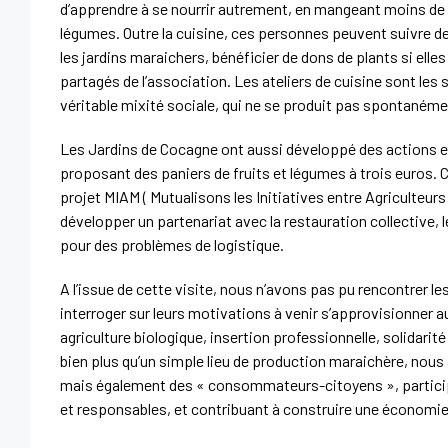
d’apprendre à se nourrir autrement, en mangeant moins de 
légumes. Outre la cuisine, ces personnes peuvent suivre des 
les jardins maraichers, bénéficier de dons de plants si elles
partagés de l’association. Les ateliers de cuisine sont les 
véritable mixité sociale, qui ne se produit pas spontanéme
Les Jardins de Cocagne ont aussi développé des actions env
proposant des paniers de fruits et légumes à trois euros. C
projet MIAM (
Mutualisons les Initiatives entre Agriculteur
développer un partenariat avec la restauration collective,
pour des problèmes de logistique.
A l’issue de cette visite, nous n’avons pas pu rencontrer l
interroger sur leurs motivations à venir s’approvisionner a
agriculture biologique, insertion professionnelle, solidari
bien plus qu’un simple lieu de production maraichère, nous
mais également des « consommateurs-citoyens », participan
et responsables, et contribuant à construire une économie