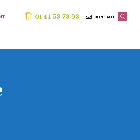
01 44 53 73 93
NT
CONTACT
e