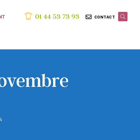
01 44 53 73 93
NT
CONTACT
 Novembre
4