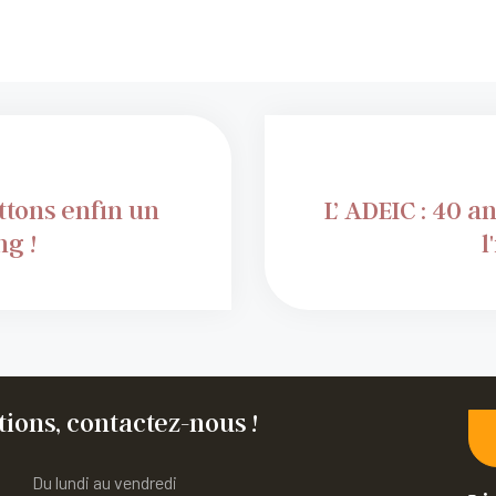
tons enfin un
L’ ADEIC : 40 ans pour la défense, l'éducation et
g !
l
ions, contactez-nous !
Du lundi au vendredi