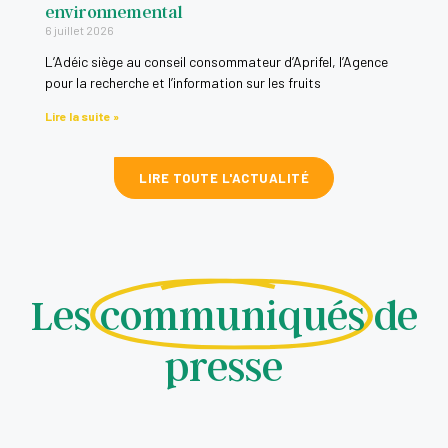
environnemental
Enseignement privé à distance: ce qu'il faut savo
0:16
6 juillet 2026
L’Adéic siège au conseil consommateur d’Aprifel, l’Agence
pour la recherche et l’information sur les fruits
La fin des plastiques à usage unique, c'est pour 
0:16
Lire la suite »
Peut-on faire confiance aux influenceurs ?
0:16
LIRE TOUTE L'ACTUALITÉ
Covid-19 : quels droits en cas de voyage annulé pa
0:16
Pesticides: leur utilisation est-elle en baisse?
0:16
Les
communiqués
de
Que faire lors de l'annulation par le professionne
0:16
presse
Agir contre le démarchage téléphonique
0:16