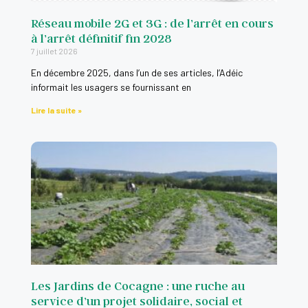
Réseau mobile 2G et 3G : de l’arrêt en cours
Quelles sont les précautions à prendre lors d'un 
0:16
à l’arrêt définitif fin 2028
7 juillet 2026
Internet : la résiliation aux torts du fournisseur 
0:16
En décembre 2025, dans l’un de ses articles, l’Adéic
informait les usagers se fournissant en
Lire la suite »
Recevoir un courrier d'un huissier ou d'une soci
0:16
Utilisation Frauduleuse de votre carte bancaire:
0:16
Dans quels cas puis-je me rétracter ?
0:16
Le ping call
0:16
Que faire quand vous commandez un bien mais que
0:16
Les Jardins de Cocagne : une ruche au
service d’un projet solidaire, social et