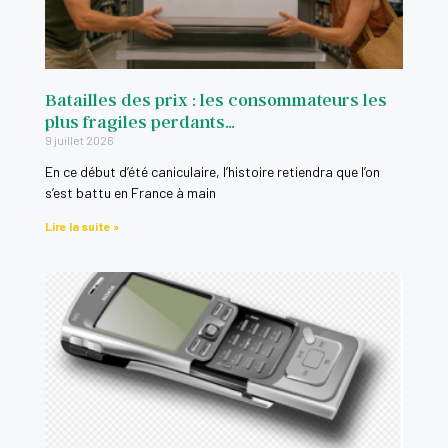
Louer une voiture en toute tranquillité
Qu'est-ce que le label national antigaspillage ali
Batailles des prix : les consommateurs les
plus fragiles perdants…
Louer un vélo électrique en toute tranquillité
9 juillet 2026
En ce début d’été caniculaire, l’histoire retiendra que l’on
Comment éviter une arnaque au faux conseiller b
s’est battu en France à main
Lire la suite »
Entre un devis et un bon de commande, quelles so
Ce qu'il faut savoir avant de signer un contrat d'
0:16
Quels sont les dédommagements en cas d'annulat
0:16
Paiement fractionné : Quels sont ses avantages 
0:16